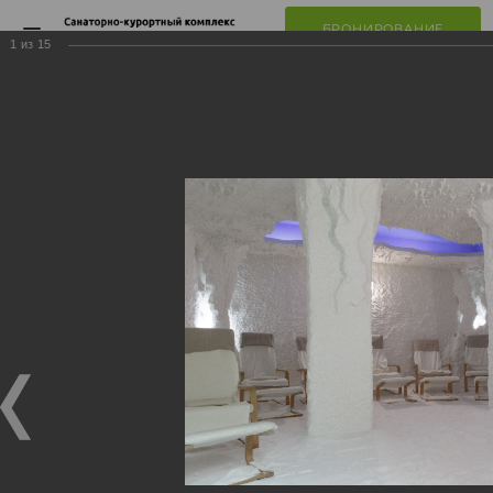
БРОНИРОВАНИЕ
ЛЬГОТНЫХ ПУТЕВОК
1
из
15
Главная
О компании
Фотогалерея
Клинический санаторий «Звенигородский»
Звенигородский, услуги
Звенигородский, услуги
Звенигородский, услуги
11.02.2021