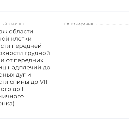
Ед. измерения
НЫЙ КАБИНЕТ
аж области
ной клетки
асти передней
рхности грудной
ки от передних
иц надплечий до
рных дуг и
ти спины до VII
ого до I
ничного
онка)