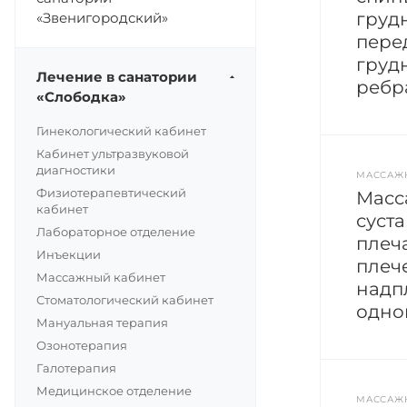
груд
«Звенигородский»
пере
грудн
Лечение в санатории
ребр
«Слободка»
Гинекологический кабинет
Кабинет ультразвуковой
диагностики
МАССАЖ
Физиотерапевтический
Масс
кабинет
суста
Лабораторное отделение
плеча
Инъекции
плече
Массажный кабинет
надп
Стоматологический кабинет
одно
Мануальная терапия
Озонотерапия
Галотерапия
Медицинское отделение
МАССАЖ