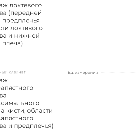
аж локтевого
ава (передней
и предплечья
сти локтевого
ава и нижней
 плеча)
Ед. измерения
НЫЙ КАБИНЕТ
аж
запястного
ва
ксимального
а кисти, области
запястного
ва и предплечья)