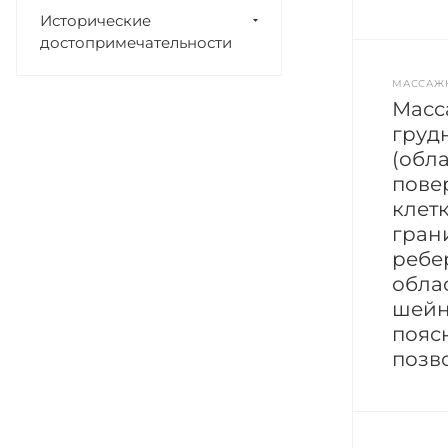
Исторические
достопримечательности
МАССАЖ
Масс
груд
(обл
пове
клет
гран
ребе
облас
шейн
пояс
позв