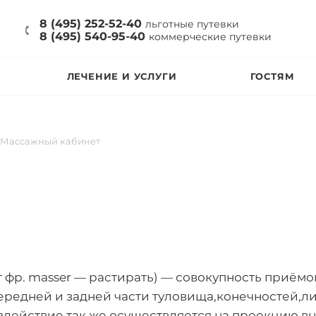
8 (495) 252-52-40
льготные путевки
8 (495) 540-95-40
коммерческие путевки
ЛЕЧЕНИЕ И УСЛУГИ
ГОСТЯМ
Массажный кабинет
от фр. masser — растирать) — совокупность приём
передней и задней части туловища,конечностей,л
здействие так же осуществляется на проекцию в