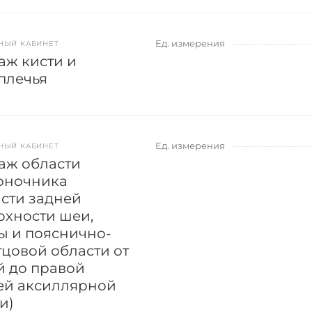
Ед. измерения
НЫЙ КАБИНЕТ
аж кисти и
плечья
Ед. измерения
НЫЙ КАБИНЕТ
аж области
оночника
асти задней
рхности шеи,
ы и пояснично-
тцовой области от
й до правой
ей аксиллярной
и)