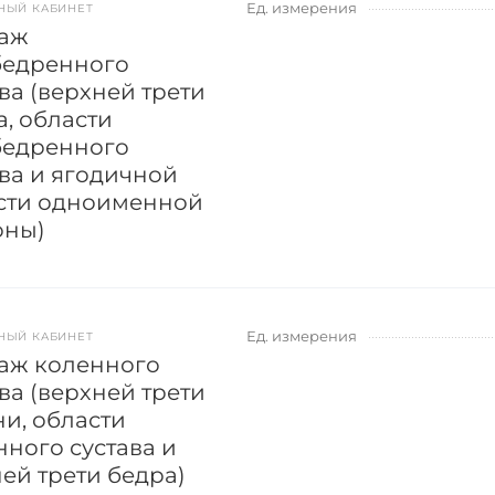
Ед. измерения
НЫЙ КАБИНЕТ
аж
бедренного
ва (верхней трети
а, области
бедренного
ава и ягодичной
сти одноименной
оны)
Ед. измерения
НЫЙ КАБИНЕТ
аж коленного
ва (верхней трети
ни, области
нного сустава и
ей трети бедра)