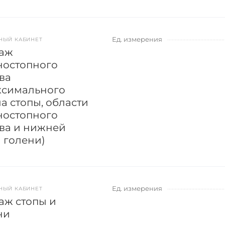
Ед. измерения
НЫЙ КАБИНЕТ
аж
ностопного
ва
ксимального
а стопы, области
ностопного
ава и нижней
и голени)
Ед. измерения
НЫЙ КАБИНЕТ
аж стопы и
ни