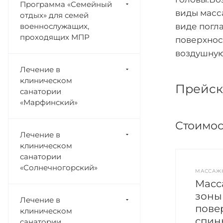
Программа «Семейный
виды масс
отдых» для семей
военнослужащих,
виде погл
проходящих МПР
поверхнос
воздушную
Лечение в
клиническом
Прейску
санатории
«Марфинский»
Стоимос
Лечение в
клиническом
санатории
«Солнечногорский»
МАССАЖ
Масс
зоны
Лечение в
пове
клиническом
спин
санатории