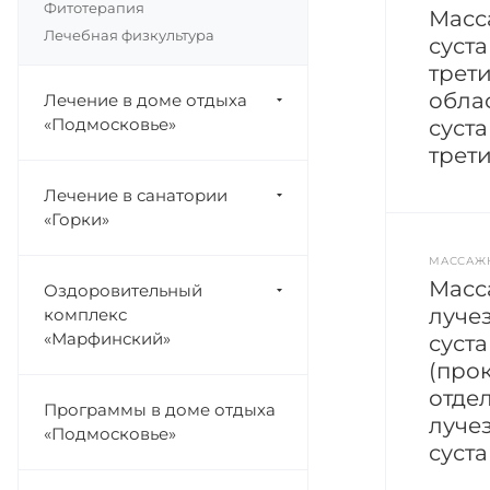
Фитотерапия
Масс
Лечебная физкультура
суст
трет
обла
Лечение в доме отдыха
«Подмосковье»
суст
трети
Лечение в санатории
«Горки»
МАССАЖ
Масс
Оздоровительный
луче
комплекс
«Марфинский»
суста
(про
отдел
Программы в доме отдыха
луче
«Подмосковье»
суста