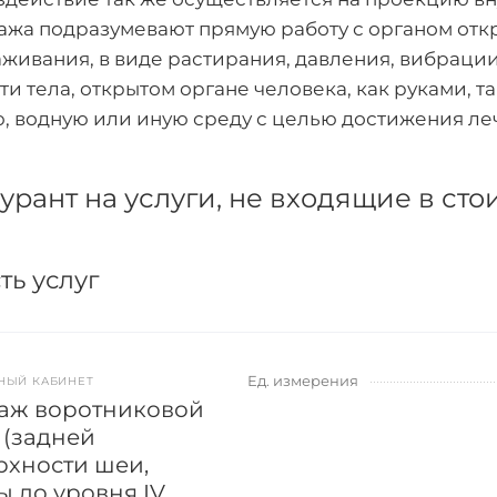
ажа подразумевают прямую работу с органом откр
аживания, в виде растирания, давления, вибраци
ти тела, открытом органе человека, как руками, 
, водную или иную среду с целью достижения ле
рант на услуги, не входящие в сто
ть услуг
Ед. измерения
НЫЙ КАБИНЕТ
аж воротниковой
 (задней
рхности шеи,
ы до уровня IV