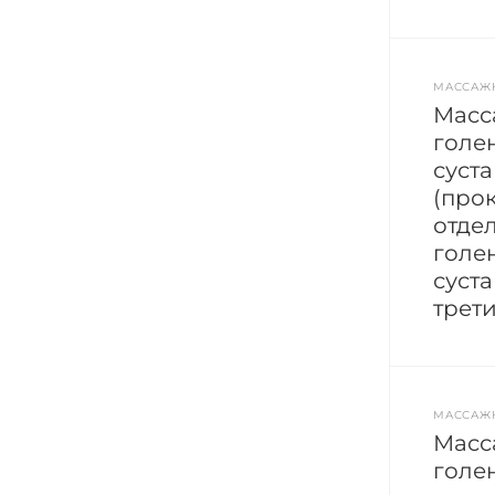
МАССАЖ
Масс
голе
суста
(про
отдел
голе
суст
трет
МАССАЖ
Масс
голе