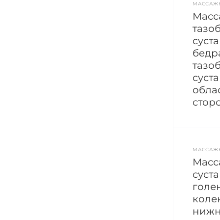
МАССАЖ
Масс
тазо
суста
бедр
тазо
суст
обла
стор
МАССАЖ
Масс
суста
голе
коле
нижн