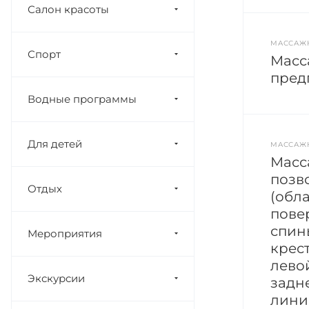
Салон красоты
МАССАЖ
Спорт
Масс
пред
Водные программы
Для детей
МАССАЖ
Масс
позв
Отдых
(обл
пове
спин
Мероприятия
крес
лево
Экскурсии
задн
лини