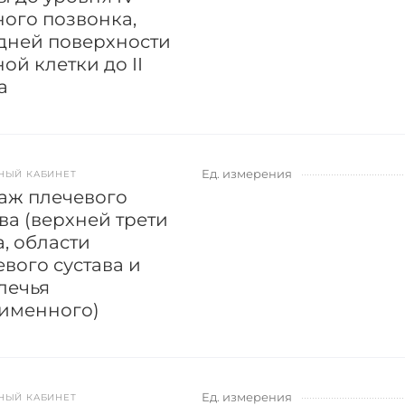
ного позвонка,
дней поверхности
ой клетки до II
а
Ед. измерения
НЫЙ КАБИНЕТ
аж плечевого
ва (верхней трети
, области
вого сустава и
лечья
именного)
Ед. измерения
НЫЙ КАБИНЕТ