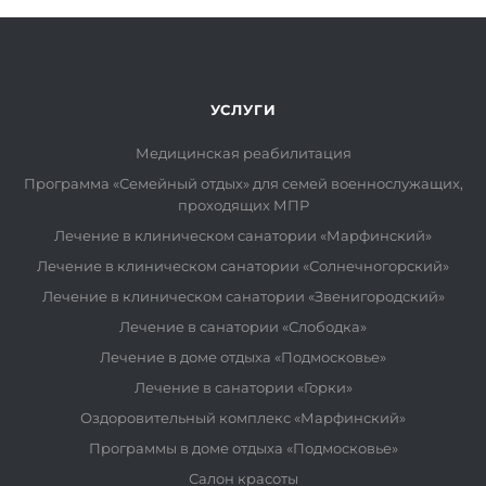
УСЛУГИ
Медицинская реабилитация
Программа «Семейный отдых» для семей военнослужащих,
проходящих МПР
Лечение в клиническом санатории «Марфинский»
Лечение в клиническом санатории «Солнечногорский»
Лечение в клиническом санатории «Звенигородский»
Лечение в санатории «Слободка»
Лечение в доме отдыха «Подмосковье»
Лечение в санатории «Горки»
Оздоровительный комплекс «Марфинский»
Программы в доме отдыха «Подмосковье»
Салон красоты