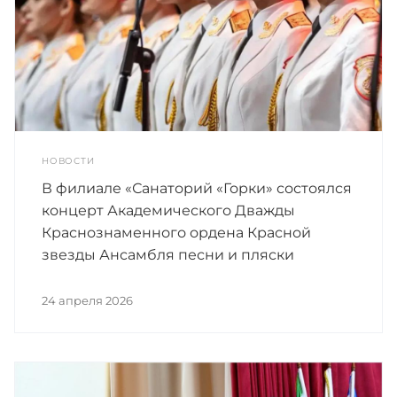
НОВОСТИ
В филиале «Санаторий «Горки» состоялся
концерт Академического Дважды
Краснознаменного ордена Красной
звезды Ансамбля песни и пляски
Российской Армии имени А.В.
Александрова
24 апреля 2026