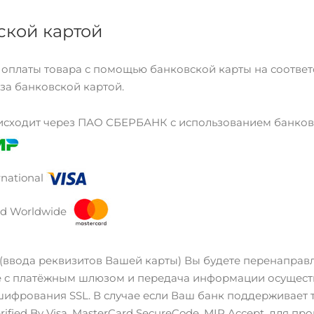
ской картой
 оплаты товара с помощью банковской карты на соотве
за банковской картой.
исходит через ПАО СБЕРБАНК с использованием банковс
rnational
rd Worldwide
 (ввода реквизитов Вашей карты) Вы будете перенапр
 с платёжным шлюзом и передача информации осущест
шифрования SSL. В случае если Ваш банк поддерживает 
rified By Visa, MasterCard SecureCode, MIR Accept, для 