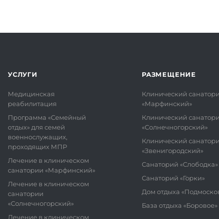
УСЛУГИ
РАЗМЕЩЕНИЕ
Медицинская
Клинический санатор
реабилитация
«Марфинский»
Программа «Семейный
Клинический санатор
отдых» для семей
«Солнечногорский»
военнослужащих,
Клинический санатор
проходящих МПР
«Звенигородский»
Лечение в клиническом
Санаторий «Слободка»
санатории «Марфинский»
Санаторий «Горки»
Лечение в клиническом
Дом отдыха «Подмоско
санатории
«Солнечногорский»
База отдыха «Боровое»
Лечение в клиническом