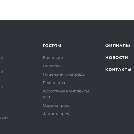
ГОСТЯМ
ФИЛИАЛЫ
ий
Вакансии
НОВОСТИ
Новости
КОНТАКТЫ
ий
Лицензии и награды
Реквизиты
ий
Курортные комплексы
МО
Охрана труда
Фотогалерея
вье»