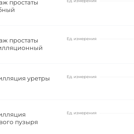
Ед. измерения
аж простаты
бный
Ед. измерения
аж простаты
илляционный
Ед. измерения
илляция уретры
Ед. измерения
илляция
вого пузыря