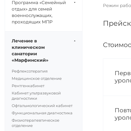
Программа «Семейный
Режим работ
отдых» для семей
военнослужащих,
проходящих МПР
Прейску
Лечение в
Стоимос
клиническом
санатории
«Марфинский»
Рефлексотерапия
Перв
Медицинское отделение
урол
Рентгенкабинет
Кабинет ультразвуковой
диагностики
Офтальмологический кабинет
Повт
Функциональная диагностика
урол
Физиотерапевтическое
отделение