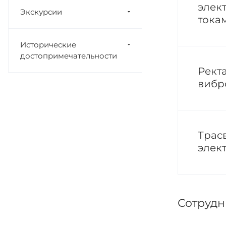
элек
Экскурсии
тока
Исторические
достопримечательности
Рект
вибр
Трас
элек
Сотрудн