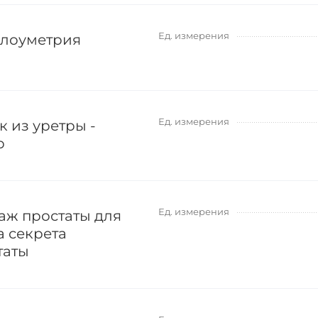
Ед. измерения
лоуметрия
Ед. измерения
к из уретры -
р
Ед. измерения
аж простаты для
а секрета
таты