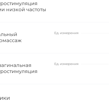
тростимуляция
ми низкой частоты
Ед. измерения
альный
омассаж
Ед. измерения
вагинальная
тростимуляция
ики