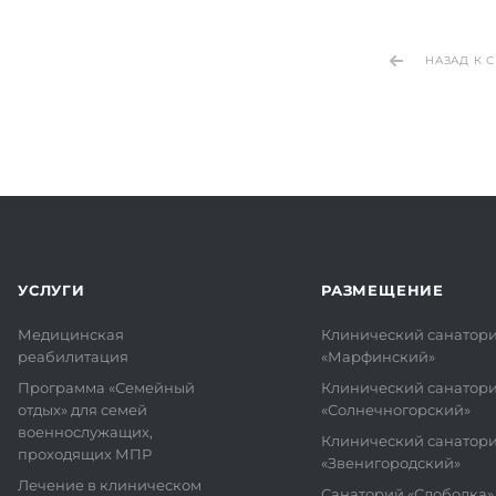
НАЗАД К 
УСЛУГИ
РАЗМЕЩЕНИЕ
Медицинская
Клинический санатор
реабилитация
«Марфинский»
Программа «Семейный
Клинический санатор
отдых» для семей
«Солнечногорский»
военнослужащих,
Клинический санатор
проходящих МПР
«Звенигородский»
Лечение в клиническом
Санаторий «Слободка»