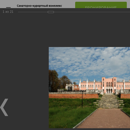
БРОНИРОВАНИЕ
ЛЬГОТНЫХ ПУТЕВОК
1
из
21
Главная
О компании
Фотогалерея
Клинический санаторий «Марфинский»
Марфинский, территория
Марфинский, территория
Марфинский, территория
13.10.2020