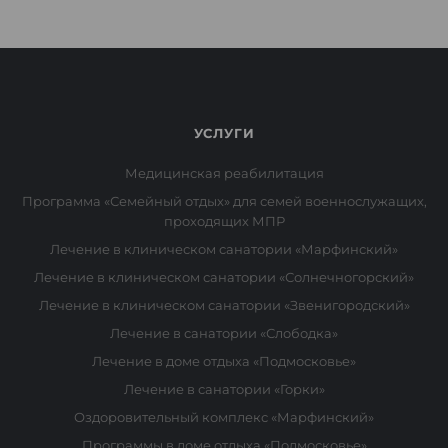
УСЛУГИ
Медицинская реабилитация
Программа «Семейный отдых» для семей военнослужащих,
проходящих МПР
Лечение в клиническом санатории «Марфинский»
Лечение в клиническом санатории «Солнечногорский»
Лечение в клиническом санатории «Звенигородский»
Лечение в санатории «Слободка»
Лечение в доме отдыха «Подмосковье»
Лечение в санатории «Горки»
Оздоровительный комплекс «Марфинский»
Программы в доме отдыха «Подмосковье»