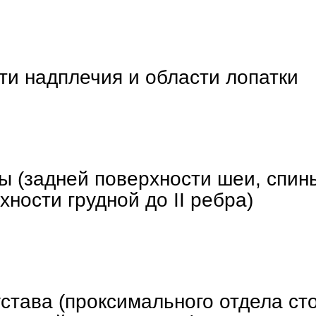
ти надплечия и области лопатки
 (задней поверхности шеи, спины
ности грудной до II ребра)
става (проксимального отдела ст