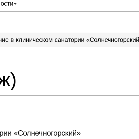
ности
ние в клиническом санатории «Солнечногорски
ж)
ории «Солнечногорский»