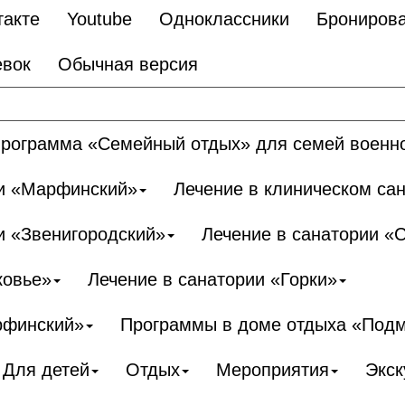
такте
Youtube
Одноклассники
Бронирова
евок
Обычная версия
рограмма «Семейный отдых» для семей военн
ии «Марфинский»
Лечение в клиническом са
и «Звенигородский»
Лечение в санатории «
ковье»
Лечение в санатории «Горки»
рфинский»
Программы в доме отдыха «Под
Для детей
Отдых
Мероприятия
Экск