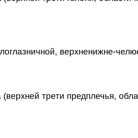
ологлазничной, верхненижне-челю
 (верхней трети предплечья, обла