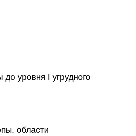
 до уровня I yгрудного
опы, области