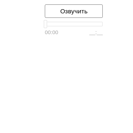
Озвучить
00:00
__:__