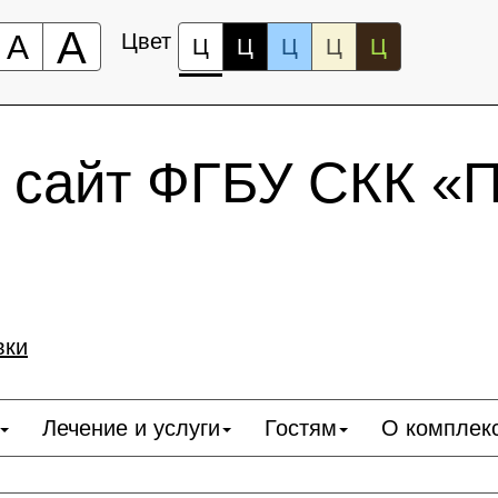
А
А
Цвет
Ц
Ц
Ц
Ц
Ц
сайт ФГБУ СКК «
вки
Лечение и услуги
Гостям
О комплек