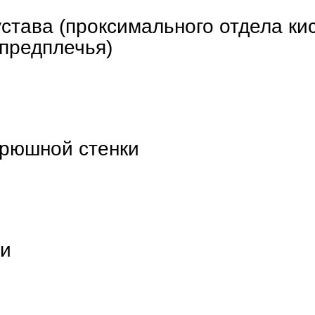
става (проксимального отдела кис
 предплечья)
рюшной стенки
ти