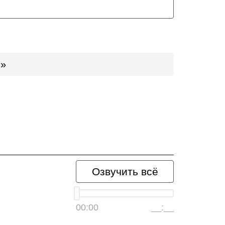
й»
Озвучить всё
00:00
__:__