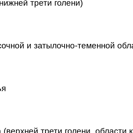
 нижней трети голени)
сочной и затылочно-теменной обл
ья
 (верхней трети голени, области 