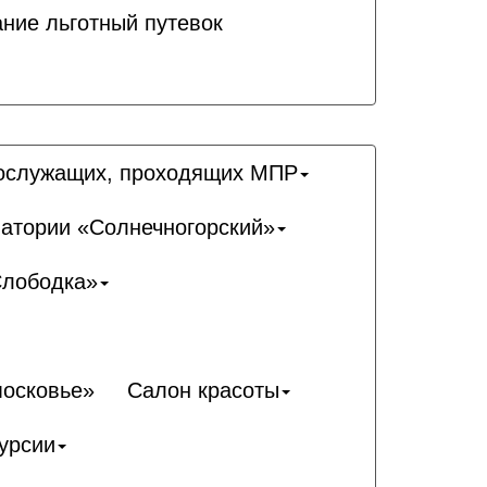
ние льготный путевок
ослужащих, проходящих МПР
натории «Солнечногорский»
Слободка»
московье»
Салон красоты
урсии